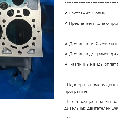
======================
✔ Состояние: Новый
✔ Предлагаем только про
======================
🔸 Доставка по России и в
🔸 Доставка до транспорт
🔸 Различные виды оплат 
======================
- Подбор по номеру двига
программе.
- 14 лет осуществляем по
дизельных двигателей Dеut