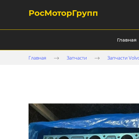
РосМоторГрупп
Главная
Главная
Запчасти
Запчасти Volv