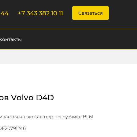
-44
+7 343 382 10 11
Связаться
Контакты
ов Volvo D4D
вается на экскаватор погрузчике BL61
VOE20791246