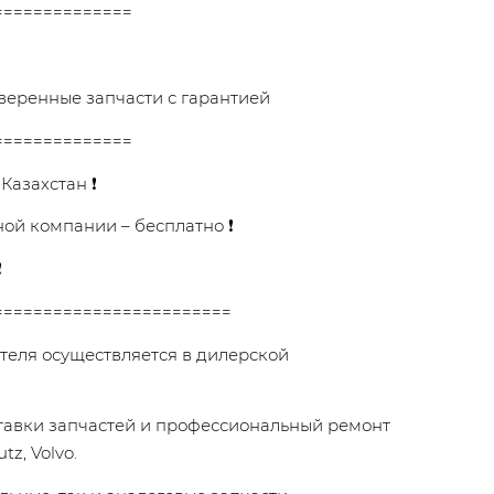
==============
веренные запчасти с гарантией
==============
 Казахстан ❗
ной компании – бесплатно ❗
❗
========================
теля осуществляется в дилерской
ставки запчастей и профессиональный ремонт
z, Volvo.