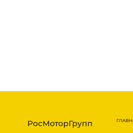
ГЛАВН
РосМоторГрупп