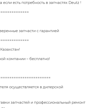
 если есть потребность в запчастях Deutz !
==============
веренные запчасти с гарантией
==============
 Казахстан!
ной компании – бесплатно!
========================
теля осуществляется в дилерской
ставки запчастей и профессиональный ремонт