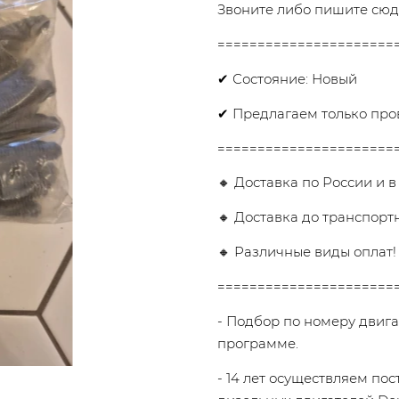
Звоните либо пишите сюда
======================
✔ Состояние: Новый
✔ Предлагаем только про
======================
🔸 Доставка по России и в
🔸 Доставка до транспорт
🔸 Различные виды оплат!
======================
- Подбор по номеру двига
программе.
- 14 лет осуществляем по