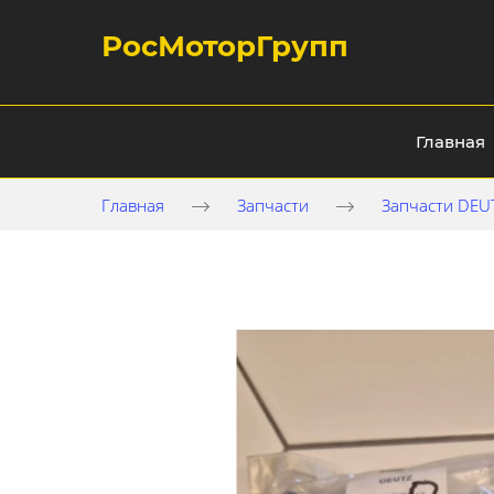
РосМоторГрупп
Главная
Главная
Запчасти
Запчасти DEU