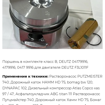
Поршень в комплекте класс B, DEUTZ 04179916,
4179916, 0417 9916 для двигателя DEUTZ F3L1011F
Применение к технике:
Растворонасос PUTZMEISTER
740; Дорожный каток HAMM HD 75; bomag bw 120;
DYNAPAC 102; Дизельный компрессор Atlas Copco xas
97 / 47; Асфальтоукладчик ABG titan 111 Растворонасос
Путцмайстер 740; Дорожный каток Хамм HD 75; Бомаг