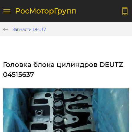
РосМоторГрупп
Запчасти DEUTZ
Головка блока цилиндров DEUTZ
04515637