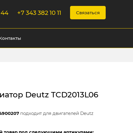
-44
+7 343 382 10 11
Связаться
Контакты
иатор Deutz TCD2013L06
4900207
подходит для двигателей Deutz
й товар под следующими артикулами: