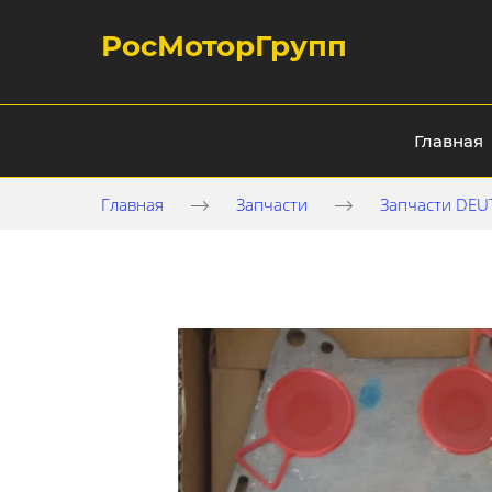
РосМоторГрупп
Главная
Главная
Запчасти
Запчасти DEU