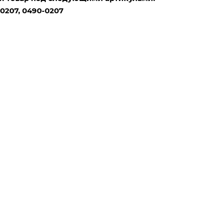
 020
7
, 0490-020
7