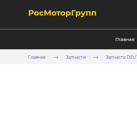
РосМоторГрупп
Главная
Главная
Запчасти
Запчасти DEU