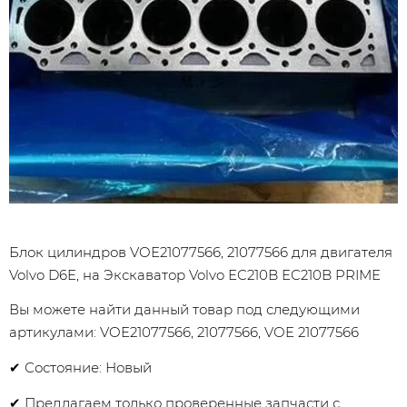
Блок цилиндров VOE21077566, 21077566 для двигателя
Volvo D6E, на Экскаватор Volvo EC210B EC210B PRIME
Вы можете найти данный товар под следующими
артикулами: VOE21077566, 21077566, VOE 21077566
✔ Состояние: Новый
✔ Предлагаем только проверенные запчасти с